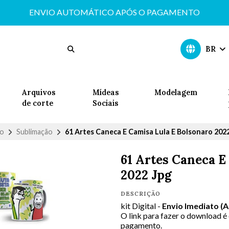
ENVIO AUTOMÁTICO APÓS O PAGAMENTO
BR
Arquivos
Mídeas
Modelagem
de corte
Sociais
io
Sublimação
61 Artes Caneca E Camisa Lula E Bolsonaro 2022
61 Artes Caneca E
2022 Jpg
DESCRIÇÃO
kit Digital -
Envio Imediato (
O link para fazer o download é
pagamento.