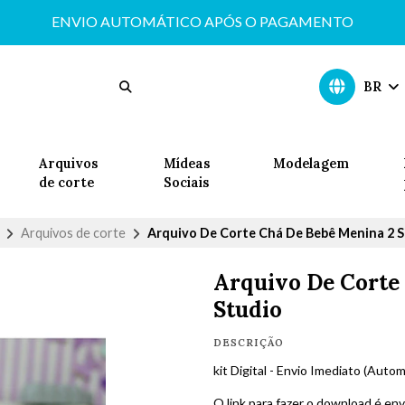
ENVIO AUTOMÁTICO APÓS O PAGAMENTO
BR
Arquivos
Mídeas
Modelagem
de corte
Sociais
Arquivos de corte
Arquivo De Corte Chá De Bebê Menina 2 S
Arquivo De Corte
Studio
DESCRIÇÃO
kit Digital - Envio Imediato (Autom
O link para fazer o download é env