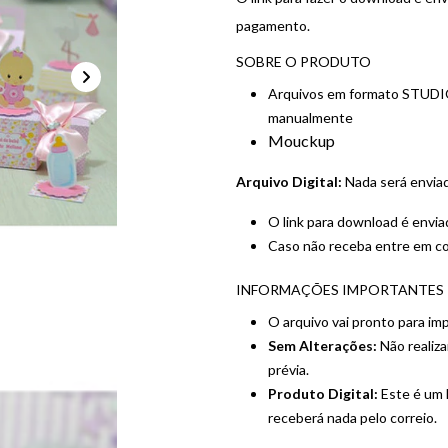
pagamento.
SOBRE O PRODUTO
Arquivos em formato STUDIO 
manualmente
Mouckup
Arquivo Digital:
Nada será enviad
O link para download é envi
Caso não receba entre em c
INFORMAÇÕES IMPORTANTES
O arquivo vai pronto para im
Sem Alterações:
Não realiza
prévia.
Produto Digital:
Este é um k
receberá nada pelo correio.