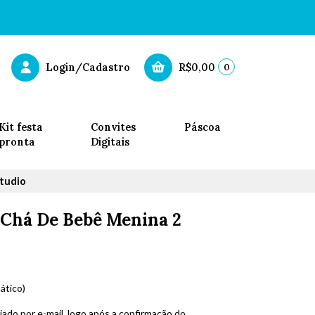
0
Login/Cadastro
R$0,00
Kit festa
Convites
Páscoa
pronta
Digitais
tudio
 Chá De Bebê Menina 2
ático)
iado por e-mail, logo após a confirmação do