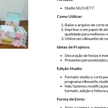
Studio SILOUETT
Como Utilizar:
Baixe o arquivo de corte 
Imprima-o em papel de alt
qualidade para melhores r
Utilize um silhouette de r
Ideias de Projetos:
Decoração de festas e even
Presentes personalizados 
Edição Studio:
Formato studio o corte pod
programa silhouette studio
Não fazemos modificações
formato, edição e feita no
Forma de Envio:
Após a compra, o arquivo d