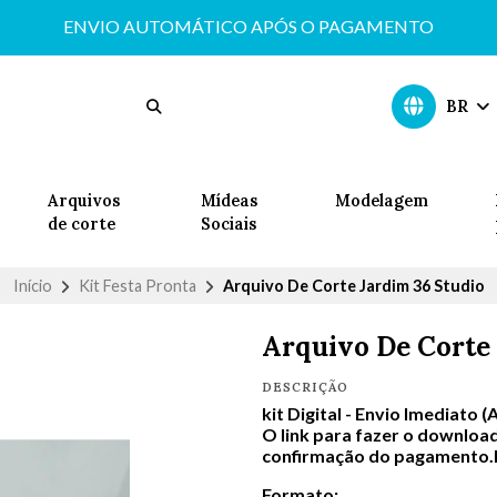
ENVIO AUTOMÁTICO APÓS O PAGAMENTO
BR
Arquivos
Mídeas
Modelagem
de corte
Sociais
Início
Kit Festa Pronta
Arquivo De Corte Jardim 36 Studio
Arquivo De Corte 
DESCRIÇÃO
kit Digital -
Envio Imediato (
O link para fazer o download
confirmação do pagamento.In
Formato: