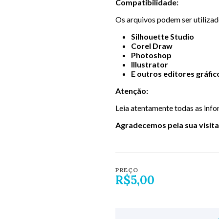
Compatibilidade:
Os arquivos podem ser utiliza
Silhouette Studio
Corel Draw
Photoshop
Illustrator
E outros editores gráfic
Atenção:
Leia atentamente todas as info
Agradecemos pela sua visita 
PREÇO
R$5,00