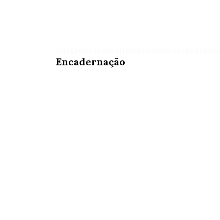
VOCÊ PODE ESTAR INTERESSADO EM OUTROS PROD
Encadernação