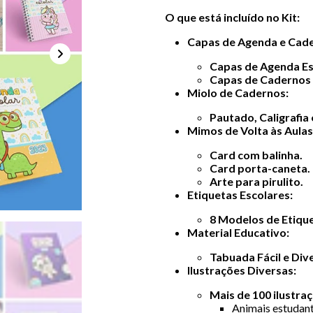
O que está incluído no Kit:
Capas de Agenda e Cad
Capas de Agenda Es
Capas de Cadernos
Miolo de Cadernos:
Pautado, Caligrafia
Mimos de Volta às Aulas
Card com balinha.
Card porta-caneta.
Arte para pirulito.
Etiquetas Escolares:
8 Modelos de Etiqu
Material Educativo:
Tabuada Fácil e Div
Ilustrações Diversas:
Mais de 100 ilustra
Animais estudant