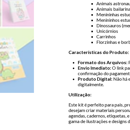
Animais astrona
Animais bailarin
Menininhas estu
Menininhos estu
Dinossauros (me
Unicórnios
Carrinhos
Florzinhas e bor
Características do Produto:
Formato dos Arquivos:
P
Envio Imediato:
O link pa
confirmação do pagament
Produto Digital:
Não há e
digitalmente.
Utilização:
Este kit é perfeito para pais, p
desejam criar materiais personal
agendas, cadernos, etiquetas, 
gama de ilustrações e designs d