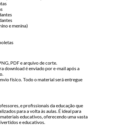
utas
as
dantes
dantes
nino e menina)
boletas
NG, PDF e arquivo de corte.
ra download é enviado por e-mail após a
o.
nvio físico. Todo o material será entregue
rofessores, e profissionais da educação que
izados para a volta às aulas. É ideal para
e materiais educativos, oferecendo uma vasta
ivertidos e educativos.