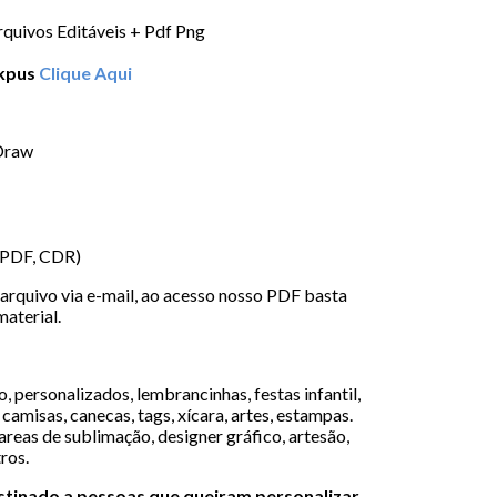
rquivos Editáveis + Pdf Png
ckpus
Clique Aqui
 Draw
(PDF, CDR)
arquivo via e-mail, ao acesso nosso PDF basta
material.
 personalizados, lembrancinhas, festas infantil,
camisas, canecas, tags, xícara, artes, estampas.
areas de sublimação, designer gráfico, artesão,
tros.
estinado a pessoas que queiram personalizar