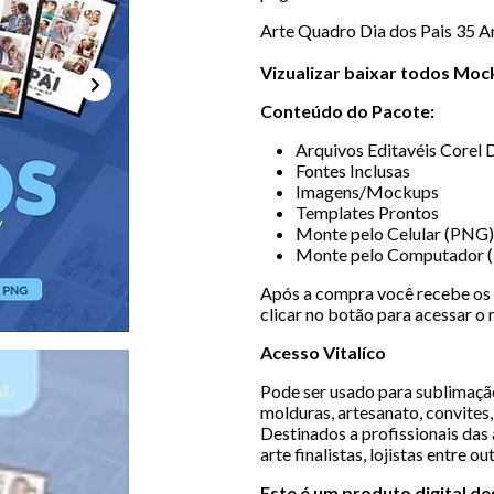
Arte Quadro Dia dos Pais 35 A
Vizualizar baixar todos Mo
Conteúdo do Pacote:
Arquivos Editavéis Corel
Fontes Inclusas
Imagens/Mockups
Templates Prontos
Monte pelo Celular (PNG)
Monte pelo Computador 
Após a compra você recebe os 
clicar no botão para acessar o 
Acesso Vitalíco
Pode ser usado para sublimação,
molduras, artesanato, convites, 
Destinados a profissionais das 
arte finalistas, lojistas entre ou
Este é um produto digital d