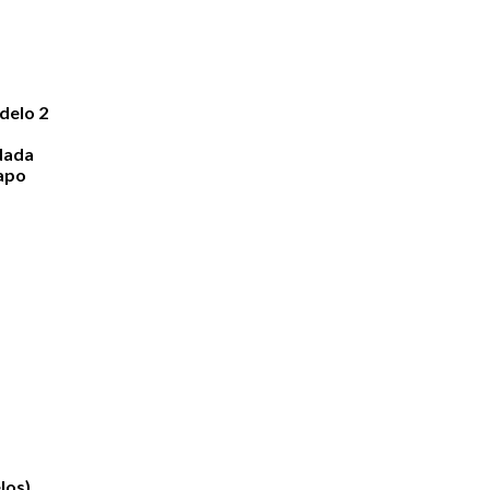
delo 2
dada
apo
los)