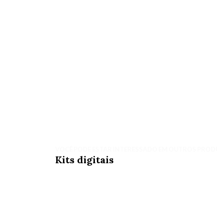
VOCÊ PODE ESTAR INTERESSADO EM OUTROS PROD
Kits digitais