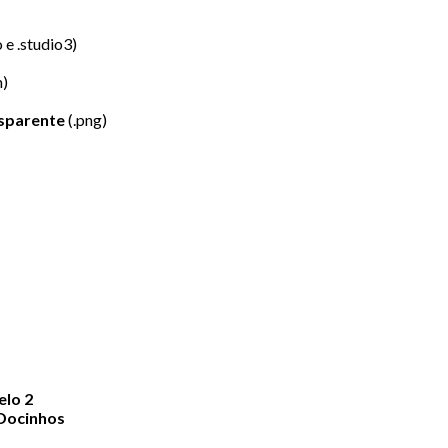
o e .studio3)
m)
sparente
(.png)
elo 2
 Docinhos