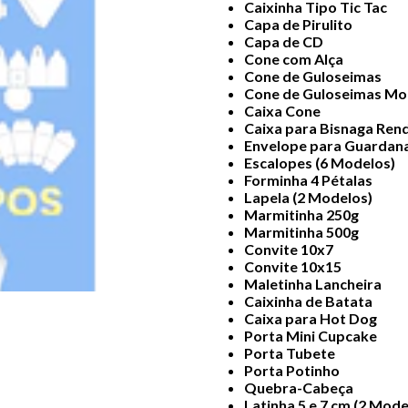
Caixinha Tipo Tic Tac
Capa de Pirulito
Capa de CD
Cone com Alça
Cone de Guloseimas
Cone de Guloseimas Mo
Caixa Cone
Caixa para Bisnaga Ren
Envelope para Guardan
Escalopes (6 Modelos)
Forminha 4 Pétalas
Lapela (2 Modelos)
Marmitinha 250g
Marmitinha 500g
Convite 10x7
Convite 10x15
Maletinha Lancheira
Caixinha de Batata
Caixa para Hot Dog
Porta Mini Cupcake
Porta Tubete
Porta Potinho
Quebra-Cabeça
Latinha 5 e 7 cm (2 Mode