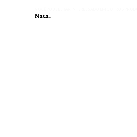
VOCÊ PODE ESTAR INTERESSADO EM OUTROS PROD
Natal