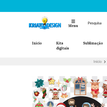
Menu
Inicio
Kits
Sublimação
digitais
Início