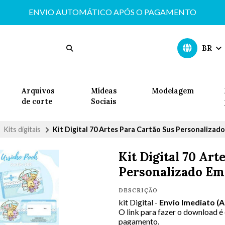
ENVIO AUTOMÁTICO APÓS O PAGAMENTO
BR
Arquivos
Mídeas
Modelagem
de corte
Sociais
Kits digitais
Kit Digital 70 Artes Para Cartão Sus Personalizad
Kit Digital 70 Art
Personalizado Em
DESCRIÇÃO
kit Digital -
Envio Imediato (
O link para fazer o download é
pagamento.