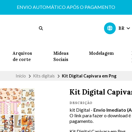
ENVIO AUTOMÁTICO APÓS O PAGAMENTO
BR
Arquivos
Mídeas
Modelagem
de corte
Sociais
Início
Kits digitais
Kit Digital Capivara em Png
Kit Digital Capiv
DESCRIÇÃO
kit Digital -
Envio Imediato (
O link para fazer o download é
pagamento.
Kit Digital Capivara em Png