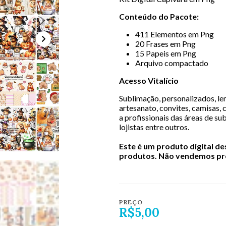
Conteúdo do Pacote:
411 Elementos em Png
20 Frases em Png
15 Papeis em Png
Arquivo compactado
Acesso Vitalício
Sublimação, personalizados, lem
artesanato, convites, camisas, 
a profissionais das áreas de sub
lojistas entre outros.
Este é um produto digital d
produtos. Não vendemos pro
PREÇO
R$5,00