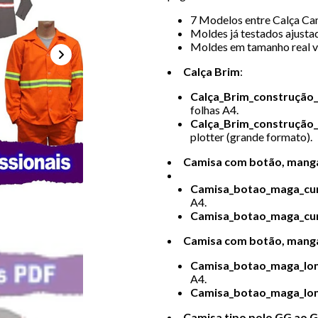
7 Modelos entre Calça Ca
Moldes já testados ajusta
Moldes em tamanho real 
Calça Brim
:
Calça_Brim_construçã
folhas A4.
Calça_Brim_construçã
plotter (grande formato).
Camisa com botão, manga
Camisa_botao_maga_cu
A4.
Camisa_botao_maga_cu
Camisa com botão, mang
Camisa_botao_maga_lo
A4.
Camisa_botao_maga_lo
Camisa tipo polo GG ao G