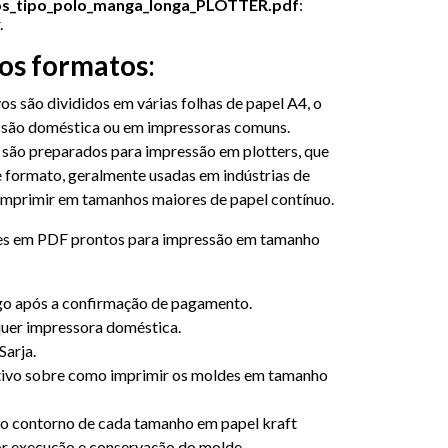
s_tipo_polo_manga_longa_PLOTTER.pdf
:
.
 os formatos
:
vos são divididos em várias folhas de papel A4, o
essão doméstica ou em impressoras comuns.
s são preparados para impressão em plotters, que
 formato, geralmente usadas em indústrias de
imprimir em tamanhos maiores de papel contínuo.
 em PDF prontos para impressão em tamanho
logo após a confirmação de pagamento.
uer impressora doméstica.
Sarja.
ivo sobre como imprimir os moldes em tamanho
 o contorno de cada tamanho em papel kraft
or execução e conservação do molde.