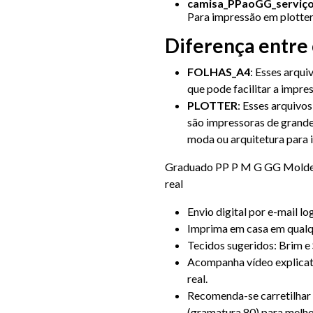
camisa_PPaoGG_serviço
Para impressão em plotter
Diferença entre
FOLHAS_A4
: Esses arqui
que pode facilitar a impr
PLOTTER
: Esses arquivo
são impressoras de grande
moda ou arquitetura para 
Graduado PP P M G GG Moldes
real
Envio digital por e-mail 
Imprima em casa em qualq
Tecidos sugeridos: Brim e 
Acompanha vídeo explicat
real.
Recomenda-se carretilhar
(gramatura 80) para melh