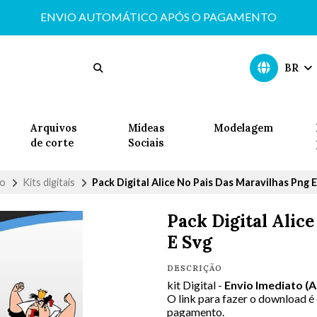
ENVIO AUTOMÁTICO APÓS O PAGAMENTO
BR
Arquivos
Mídeas
Modelagem
de corte
Sociais
io
Kits digitais
Pack Digital Alice No Pais Das Maravilhas Png E
Pack Digital Alic
E Svg
DESCRIÇÃO
kit Digital -
Envio Imediato (
O link para fazer o download é
pagamento.