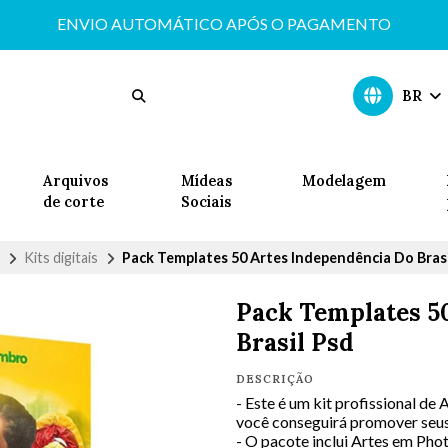
ENVIO AUTOMÁTICO APÓS O PAGAMENTO
BR
Arquivos
Mídeas
Modelagem
de corte
Sociais
Kits digitais
Pack Templates 50 Artes Independência Do Brasi
Pack Templates 5
Brasil Psd
DESCRIÇÃO
- Este é um kit profissional de
você conseguirá promover seus 
- O pacote inclui Artes em Pho