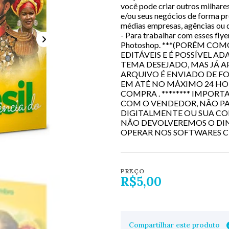
você pode criar outros milhare
e/ou seus negócios de forma pro
médias empresas, agências ou 
- Para trabalhar com esses fly
Photoshop. ***(PORÉM CO
EDITÁVEIS E É POSSÍVEL 
TEMA DESEJADO, MAS JÁ 
ARQUIVO É ENVIADO DE FO
EM ATÉ NO MÁXIMO 24 HO
COMPRA . ******** IMPO
COM O VENDEDOR, NÃO PA
DIGITALMENTE OU SUA COMP
NÃO DEVOLVEREMOS O DIN
OPERAR NOS SOFTWARES C
PREÇO
R$5,00
Compartilhar este produto