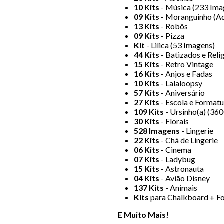
10 Kits
- Música (233 Ima
09 Kits
- Moranguinho (Ad
13 Kits
- Robôs
09 Kits
- Pizza
Kit
- Lilica (53 Imagens)
44 Kits
- Batizados e Reli
15 Kits
- Retro Vintage
16 Kits
- Anjos e Fadas
10 Kits
- Lalaloopsy
57 Kits
- Aniversário
27 Kits
- Escola e Formatu
109 Kits
- Ursinho(a) (36
30 Kits
- Florais
528 Imagens
- Lingerie
22 Kits
- Chá de Lingerie
06 Kits
- Cinema
07 Kits
- Ladybug
15 Kits
- Astronauta
04 Kits
- Avião Disney
137 Kits
- Animais
Kits
para Chalkboard + F
E Muito Mais!