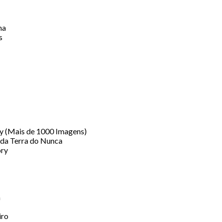
ha
s
y (Mais de 1000 Imagens)
s da Terra do Nunca
ory
a
iro