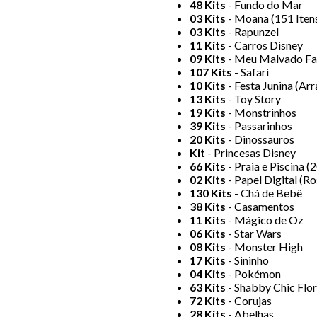
48 Kits
- Fundo do Mar
03 Kits
- Moana (151 Iten
03 Kits
- Rapunzel
11 Kits
- Carros Disney
09 Kits
- Meu Malvado Fa
107 Kits
- Safari
10 Kits
- Festa Junina (Arr
13 Kits
- Toy Story
19 Kits
- Monstrinhos
39 Kits
- Passarinhos
20 Kits
- Dinossauros
Kit
- Princesas Disney
66 Kits
- Praia e Piscina 
02 Kits
- Papel Digital (R
130 Kits
- Chá de Bebê
38 Kits
- Casamentos
11 Kits
- Mágico de Oz
06 Kits
- Star Wars
08 Kits
- Monster High
17 Kits
- Sininho
04 Kits
- Pokémon
63 Kits
- Shabby Chic Flo
72 Kits
- Corujas
28 Kits
- Abelhas