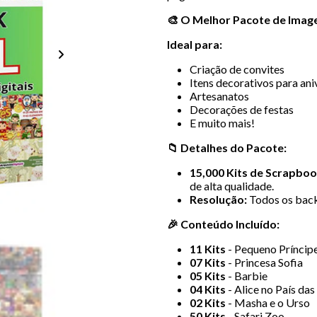
🎨 O Melhor Pacote de Image
Ideal para:
Criação de convites
Itens decorativos para ani
Artesanatos
Decorações de festas
E muito mais!
📁
Detalhes do Pacote:
15,000 Kits de Scrapboo
de alta qualidade.
Resolução:
Todos os back
🎉
Conteúdo Incluído:
11 Kits
- Pequeno Príncip
07 Kits
- Princesa Sofia
05 Kits
- Barbie
04 Kits
- Alice no País da
02 Kits
- Masha e o Urso
50 Kits
- Safari Zoo