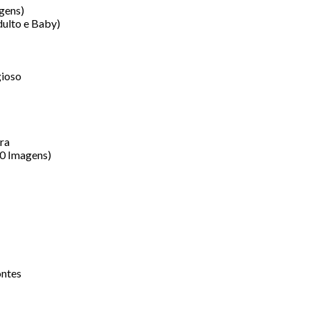
gens)
ulto e Baby)
gioso
ra
00 Imagens)
ontes