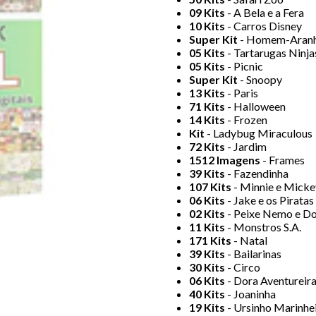
09 Kits
- A Bela e a Fera
10 Kits
- Carros Disney
Super Kit
- Homem-Aran
05 Kits
- Tartarugas Ninja
05 Kits
- Picnic
Super Kit
- Snoopy
13 Kits
- Paris
71 Kits
- Halloween
14 Kits
- Frozen
Kit
- Ladybug Miraculous
72 Kits
- Jardim
1512 Imagens
- Frames
39 Kits
- Fazendinha
107 Kits
- Minnie e Micke
06 Kits
- Jake e os Pirata
02 Kits
- Peixe Nemo e D
11 Kits
- Monstros S.A.
171 Kits
- Natal
39 Kits
- Bailarinas
30 Kits
- Circo
06 Kits
- Dora Aventureir
40 Kits
- Joaninha
19 Kits
- Ursinho Marinhe