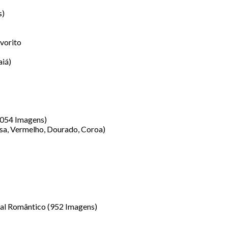
s)
vorito
aiá)
(2054 Imagens)
osa, Vermelho, Dourado, Coroa)
ral Romântico (952 Imagens)