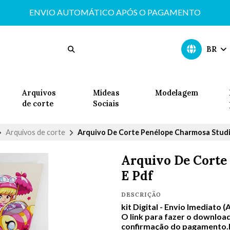
ENVIO AUTOMÁTICO APÓS O PAGAMENTO
BR
Arquivos
Mídeas
Modelagem
de corte
Sociais
Arquivos de corte
Arquivo De Corte Penélope Charmosa Studi
Arquivo De Corte
E Pdf
DESCRIÇÃO
kit Digital -
Envio Imediato (
O link para fazer o download
confirmação do pagamento.In