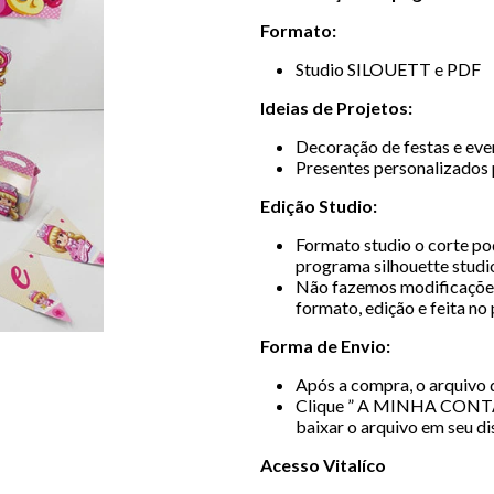
Formato:
Studio SILOUETT e PDF
Ideias de Projetos:
Decoração de festas e even
Presentes personalizados 
Edição Studio:
Formato studio o corte pod
programa silhouette studio
Não fazemos modificações
formato, edição e feita no
Forma de Envio:
Após a compra, o arquivo d
Clique ” A MINHA CONT
baixar o arquivo em seu di
Acesso Vitalíco