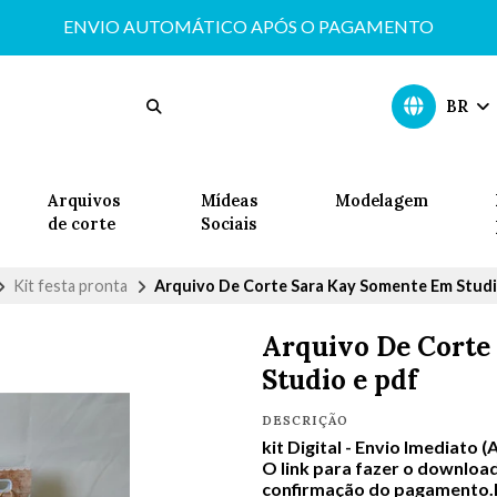
ENVIO AUTOMÁTICO APÓS O PAGAMENTO
BR
Arquivos
Mídeas
Modelagem
de corte
Sociais
Kit festa pronta
Arquivo De Corte Sara Kay Somente Em Studi
Arquivo De Corte
Studio e pdf
DESCRIÇÃO
kit Digital -
Envio Imediato (
O link para fazer o download
confirmação do pagamento.In