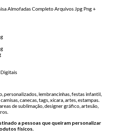
misa Almofadas Completo Arquivos Jpg Png +
ng
ng
g
Digitais
 personalizados, lembrancinhas, festas infantil,
camisas, canecas, tags, xícara, artes, estampas.
areas de sublimação, designer gráfico, artesão,
tros.
estinado a pessoas que queiram personalizar
dutos físicos.