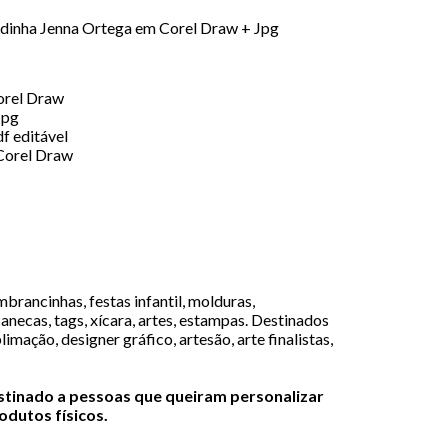
dinha Jenna Ortega em Corel Draw + Jpg
orel Draw
Jpg
f editável
Corel Draw
brancinhas, festas infantil, molduras,
canecas, tags, xícara, artes, estampas. Destinados
limação, designer gráfico, artesão, arte finalistas,
estinado a pessoas que queiram personalizar
dutos físicos.