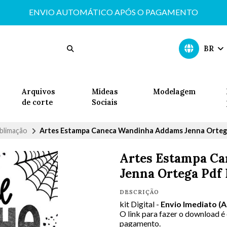
ENVIO AUTOMÁTICO APÓS O PAGAMENTO
BR
Arquivos
Mídeas
Modelagem
de corte
Sociais
blimação
Artes Estampa Caneca Wandinha Addams Jenna Orteg
Artes Estampa C
Jenna Ortega Pdf
DESCRIÇÃO
kit Digital -
Envio Imediato (
O link para fazer o download é
pagamento.