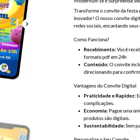
Modernize-se e Surpreenda Se
Transforme o convite da festa 
inovador! O nosso convite digit
redes sociais, encantando seus
Como Funciona?
Recebimento:
Você recebe
formato pdf em 24h
Conteúdo:
O convite incl
direcionando para confirm
Vantagens do Convite Digital
Praticidade e Rapidez:
En
complicações.
Economia:
Pague uma únic
produtos são digitais.
Sustentabilidade:
Sem pap
Personalize o Seu Convite