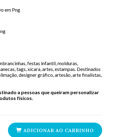
ivo em Png
Png
brancinhas, festas infantil, molduras,
canecas, tags, xícara, artes, estampas. Destinados
limação, designer gráfico, artesão, arte finalistas,
estinado a pessoas que queiram personalizar
dutos físicos.
ADICIONAR AO CARRINHO