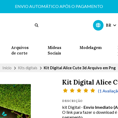
ENVIO AUTOMÁTICO APÓS O PAGAMENTO
BR
Arquivos
Mídeas
Modelagem
de corte
Sociais
Início
Kits digitais
Kit Digital Alice Cute 3d Arquivo em Png
Kit Digital Alice
(1 Avaliaçã
DESCRIÇÃO
kit Digital -
Envio Imediato (
O link para fazer o download é
pagamento.