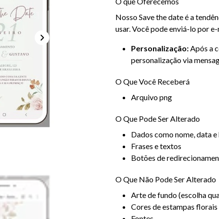
O que Oferecemos
Nosso Save the date é a tendên
usar. Você pode enviá-lo por e
Personalização:
Após a c
personalização via mensa
O Que Você Receberá
Arquivo png
O Que Pode Ser Alterado
Dados como nome, data e 
Frases e textos
Botões de redirecionament
O Que Não Pode Ser Alterado
Arte de fundo (escolha qua
Cores de estampas florais
Fontes