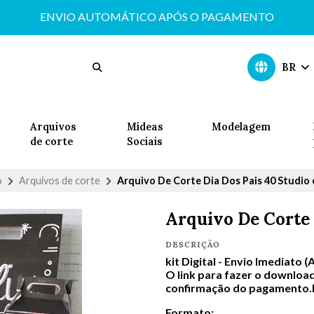
ENVIO AUTOMÁTICO APÓS O PAGAMENTO
BR
Arquivos
Mídeas
Modelagem
de corte
Sociais
o
Arquivos de corte
Arquivo De Corte Dia Dos Pais 40 Studio 
Arquivo De Corte 
DESCRIÇÃO
kit Digital -
Envio Imediato (
O link para fazer o download
confirmação do pagamento.In
Formato: