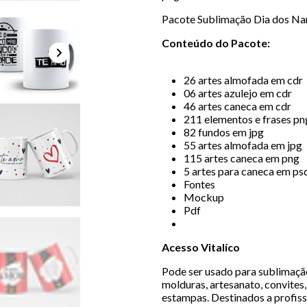
Pacote Sublimação Dia dos Na
Conteúdo do Pacote:
26 artes almofada em cdr
06 artes azulejo em cdr
46 artes caneca em cdr
211 elementos e frases pn
82 fundos em jpg
55 artes almofada em jpg
115 artes caneca em png
5 artes para caneca em ps
Fontes
Mockup
Pdf
Acesso Vitalíco
Pode ser usado para sublimação,
molduras, artesanato, convites, 
estampas. Destinados a profiss