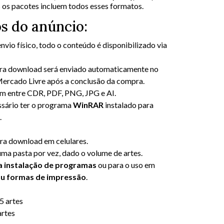
 os pacotes incluem todos esses formatos.
os do anúncio:
envio físico, todo o conteúdo é disponibilizado via
para download será enviado automaticamente no
rcado Livre após a conclusão da compra.
am entre CDR, PDF, PNG, JPG e AI.
essário ter o programa
WinRAR
instalado para
.
a download em celulares.
ma pasta por vez, dado o volume de artes.
a instalação de programas
ou para o uso em
 ou formas de impressão
.
5 artes
artes