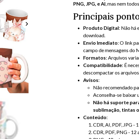
PNG, JPG, e AI
, mas nem todos
Principais pont
Produto Digital
: Não há 
download.
Envio Imediato
: O link 
campo de mensagens do Me
Formatos
: Arquivos vari
Compatibilidade
: É nec
descompactar os arquivos
Avisos
:
Não recomendado par
Aconselha-se baixar u
Não há suporte par
sublimação, tintas
Conteúdo
:
CDR, AI, PDF, JPG - 1
CDR, PDF, PNG - 12 