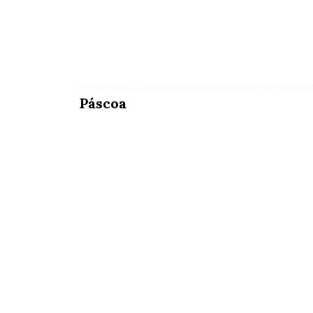
VOCÊ PODE ESTAR INTERESSADO EM OUTROS PROD
Páscoa